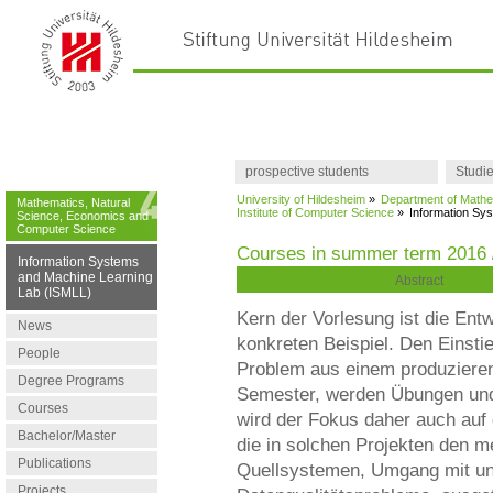
prospective students
Studi
University of Hildesheim
»
Department of Mathe
Mathematics, Natural
Institute of Computer Science
»
Information Sy
Science, Economics and
Computer Science
Courses in summer term 2016
Information Systems
and Machine Learning
Abstract
Lab (ISMLL)
Kern der Vorlesung ist die En
News
konkreten Beispiel. Den Einstie
People
Problem aus einem produzierend
Degree Programs
Semester, werden Übungen und 
Courses
wird der Fokus daher auch au
Bachelor/Master
die in solchen Projekten den 
Publications
Quellsystemen, Umgang mit un
Projects