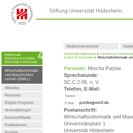
Studieninteressierte
Studi
Universität Hildesheim
»
Fachbereich Mathemati
Mathematik,
Institut für Informatik
»
Wirtschaftsinformatik u
Naturwissenschaften,
Wirtschaft & Informatik
Personen:
Mischa Putzke
Wirtschaftsinformatik
Sprechstunde:
und Maschinelles
Lernen (ISMLL)
SC.C.2.08, n. V.
Aktuelles
Telefon, E-Mail:
Personen
Telefon:
-
Degree Programs
E-Mail:
Postanschrift:
Veranstaltungen
Wirtschaftsinformatik und Mas
Bachelor/Master
Universitätsplatz 1
Publikationen
Universität Hildesheim
Projekte