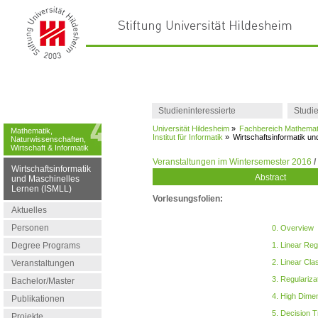
Studieninteressierte
Studi
Universität Hildesheim
»
Fachbereich Mathemati
Mathematik,
Institut für Informatik
»
Wirtschaftsinformatik u
Naturwissenschaften,
Wirtschaft & Informatik
Veranstaltungen im Wintersemester 2016
/
Wirtschaftsinformatik
Abstract
und Maschinelles
Lernen (ISMLL)
Vorlesungsfolien:
Aktuelles
Personen
0. Overview
Degree Programs
1. Linear Re
2. Linear Clas
Veranstaltungen
3. Regulariza
Bachelor/Master
4. High Dime
Publikationen
5. Decision 
Projekte